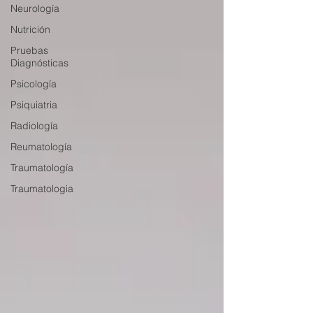
Neurología
Nutrición
Pruebas
Diagnósticas
Psicología
Psiquiatria
Radiología
Reumatología
Traumatología
Traumatologia