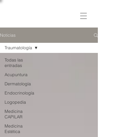
C L Í N I C A
OSLER
Noticias
Traumatología
Todas las
entradas
Acupuntura
Dermatología
Endocrinología
Logopedia
Medicina
CAPILAR
Medicina
Estética