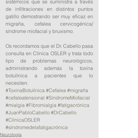
sistémicos que se suministra a través 
de infiltraciones en distintos puntos 
gatillo demostrando ser muy eficaz en 
migraña, cefalea cervicogénica/ 
síndrome miofacial y bruxismo.
Os recordamos que el Dr. Cabello pasa 
consulta en Clínica OSLER y trata todo 
tipo de problemas neurológicos, 
administrando además la toxina 
botulínica a pacientes que lo 
necesiten.
#ToxinaBotulínica
#Cefalea
#migraña
#cefaleatensional
#SíndromeMiofacial
#mialgia
#Fibromialgia
#fatigacrónica
#JuanPabloCabello
#DrCabello
#ClínicaOSLER
#síndromedelafatigacrónica
Neurología