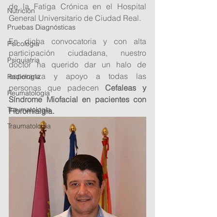
de la Fatiga Crónica en el Hospital 
Nutrición
General Universitario de Ciudad Real.
Pruebas Diagnósticas
En dicha convocatoria y con alta 
Psicología
participación ciudadana, nuestro 
Psiquiatria
doctor ha querido dar un halo de 
esperanza y apoyo a todas las 
Radiología
personas que padecen 
Cefaleas y 
Reumatología
Síndrome Miofacial en pacientes con 
Traumatología
Fibromialgia.
Traumatologia