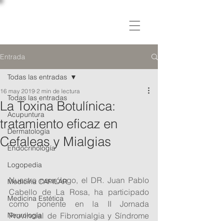
C L Í N I C A
OSLER
Entrada
Todas las entradas
16 may 2019
2 min de lectura
Todas las entradas
La Toxina Botulínica:
Acupuntura
tratamiento eficaz en
Dermatología
Cefaleas y Mialgias
Endocrinología
Logopedia
Nuestro neurólogo, el DR. Juan Pablo 
Medicina CAPILAR
Cabello de La Rosa, ha participado 
Medicina Estética
como ponente en la II Jornada 
Neurología
Provincial de Fibromialgia y Síndrome 