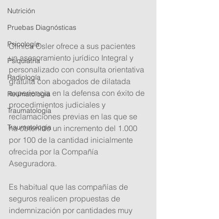
Nutrición
Pruebas Diagnósticas
Psicología
Clínica Osler ofrece a sus pacientes 
un asesoramiento jurídico Integral y 
Psiquiatria
personalizado con consulta orientativa 
Radiología
gratuita con abogados de dilatada 
experiencia en la defensa con éxito de 
Reumatología
procedimientos judiciales y 
Traumatología
reclamaciones previas en las que se 
Traumatologia
ha obtenido un incremento del 1.000 
por 100 de la cantidad inicialmente 
ofrecida por la Compañía 
Aseguradora.
Es habitual que las compañías de 
seguros realicen propuestas de 
indemnización por cantidades muy 