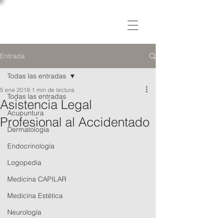
C L Í N I C A
OSLER
Entrada
Todas las entradas
5 ene 2018
1 min de lectura
Todas las entradas
Asistencia Legal
Acupuntura
Profesional al Accidentado
Dermatología
Endocrinología
Logopedia
Medicina CAPILAR
Medicina Estética
Neurología