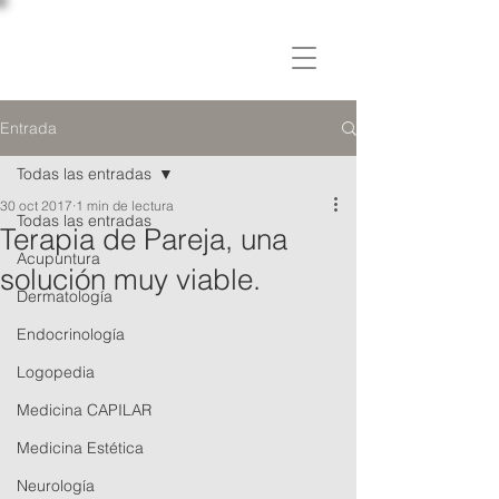
C L Í N I C A
OSLER
Entrada
Todas las entradas
30 oct 2017
1 min de lectura
Todas las entradas
Terapia de Pareja, una
Acupuntura
solución muy viable.
Dermatología
Endocrinología
Logopedia
Medicina CAPILAR
Medicina Estética
Neurología