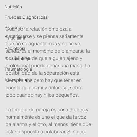
Nutrición
Pruebas Diagnósticas
Psicología
Cuando la relación empieza a 
deteriorarse y se piensa seriamente 
Psiquiatria
que no se aguanta más y no se ve 
Radiología
salida, es el momento de plantearse la 
posibilidad de que alguien ajeno y 
Reumatología
profesional pueda echar una mano. La 
Traumatología
posibilidad de la separación está 
Traumatologia
siempre ahí, pero hay que tener en 
cuenta que es muy dolorosa, sobre 
todo cuando hay hijos pequeños.
La terapia de pareja es cosa de dos y 
normalmente es uno el que da la voz 
da alarma y el otro, al menos, tiene que 
estar dispuesto a colaborar. Si no es 