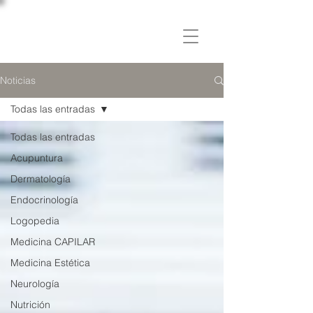
C L Í N I C A
OSLER
Noticias
Todas las entradas
Todas las entradas
Acupuntura
Dermatología
Endocrinología
Logopedia
Medicina CAPILAR
Medicina Estética
Neurología
Nutrición