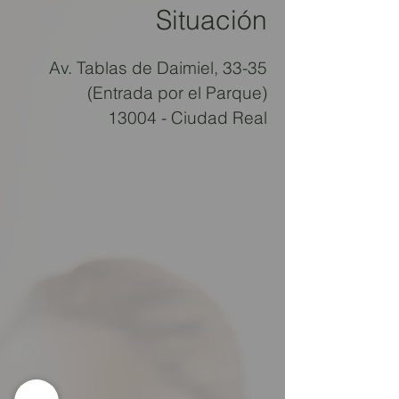
Situación
Av. Tablas de Daimiel, 33-35
(Entrada por el Parque)
13004 - Ciudad Real