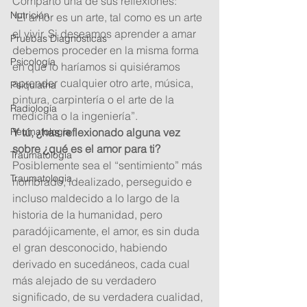
Comparto una de sus reflexiones: 
Nutrición
“El amor es un arte, tal como es un arte 
el vivir. Si deseamos aprender a amar 
Pruebas Diagnósticas
debemos proceder en la misma forma 
Psicología
en que lo haríamos si quisiéramos 
aprender cualquier otro arte, música, 
Psiquiatria
pintura, carpintería o el arte de la 
Radiología
medicina o la ingeniería”. 
Reumatología
Y tú, ¿has reflexionado alguna vez 
sobre ¿qué es el amor para ti? 
Traumatología
Posiblemente sea el “sentimiento” más 
Traumatologia
nombrado, idealizado, perseguido e 
incluso maldecido a lo largo de la 
historia de la humanidad, pero 
paradójicamente, el amor, es sin duda 
el gran desconocido, habiendo 
derivado en sucedáneos, cada cual 
más alejado de su verdadero 
significado, de su verdadera cualidad, 