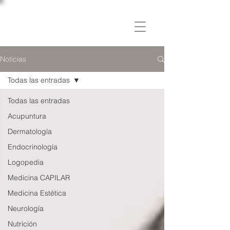
C L Í N I C A
OSLER
Noticias
Todas las entradas
Todas las entradas
Acupuntura
Dermatología
Endocrinología
Logopedia
Medicina CAPILAR
Medicina Estética
Neurología
Nutrición