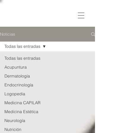
C L Í N I C A
OSLER
Noticias
Todas las entradas
Todas las entradas
Acupuntura
Dermatología
Endocrinología
Logopedia
Medicina CAPILAR
Medicina Estética
Neurología
Nutrición