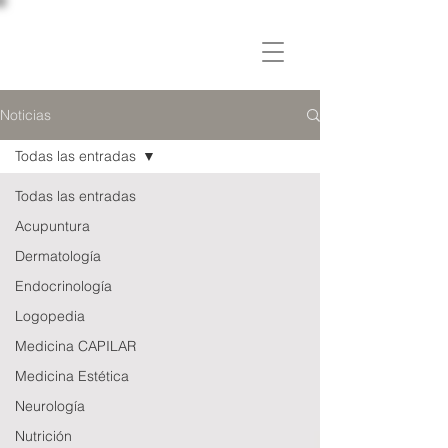
C L Í N I C A
OSLER
Noticias
Todas las entradas
Todas las entradas
Acupuntura
Dermatología
Endocrinología
Logopedia
Medicina CAPILAR
Medicina Estética
Neurología
Nutrición