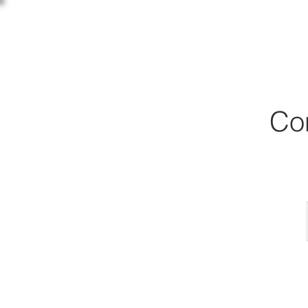
C L Í N I C A
OSLER
Co