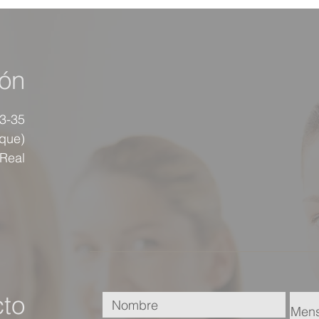
ión
33-35
rque)
 Real
to