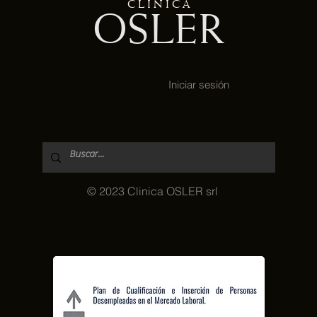
C L Í N I C A
OSLER
Iniciar sesión
© 2023 Clinica OSLER srl