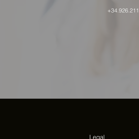
+34.926.211
Legal