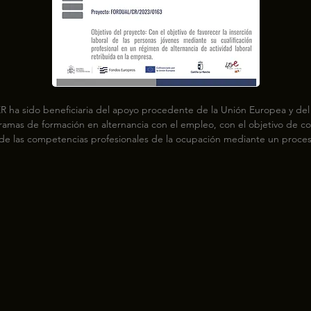
R ha sido beneficiaria del apoyo procedente de la Unión Europea y del 
ramas de formación en alternancia con el empleo, con el objetivo de cont
 de las competencias profesionales de la ocupación mediante un proces
rmación, que permite a la persona trabajadora compatibilizar el aprendi
áctica profesional en el puesto de trabajo. Estos proyectos persiguen mej
ades de inserción laboral de las personas jóvenes desempleadas, combi
ón profesional para el empleo con trabajo efectivo en la empresa, media
 formación en alternancia. A través de esta medida se proporciona a est
rario formativo conducente a la obtención de un certificado de profesion
itando, al mismo tiempo, su incorporación inmediata en el mercado de 