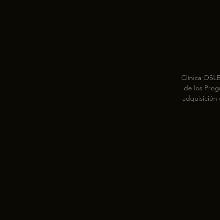
Clínica OSLE
de los Prog
adquisición
empleo y fo
con la pr
posibilid
formaci
contratos de
un itine
posibil