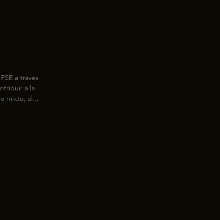
FSE a través 
ribuir a la 
o mixto, de 
zaje formal 
orar las 
nando la 
nte los 
e colectivo 
alidad, 
trabajo.