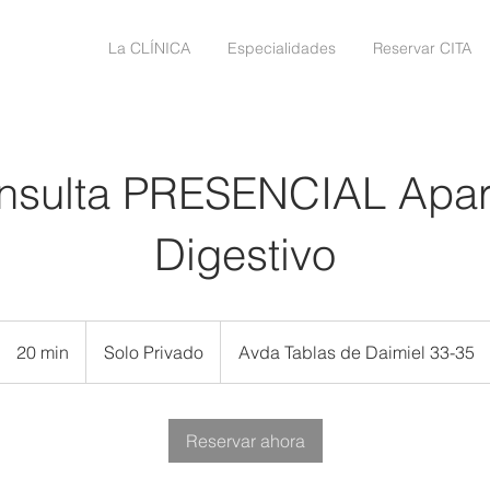
La CLÍNICA
Especialidades
Reservar CITA
nsulta PRESENCIAL Apar
Digestivo
Solo
Privado
20 min
2
Solo Privado
Avda Tablas de Daimiel 33-35
0
m
Reservar ahora
i
n