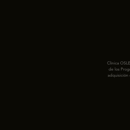
Clínica OSLE
de los Prog
adquisición
empleo y fo
con la pr
posibilid
formaci
contratos de
un itine
posibil