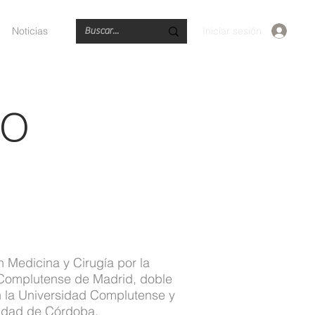
Iniciar sesión
Noticias
RO
 Medicina y Cirugía por la
Complutense de Madrid, doble
 la Universidad Complutense y
sidad de Córdoba.