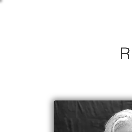
C L Í N I C A
OSLER
R