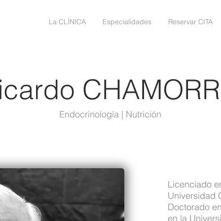
La CLÍNICA
Especialidades
Reservar CITA
icardo CHAMOR
Endocrinología | Nutrición
Licenciado en
Universidad 
Doctorado en
en la Univer