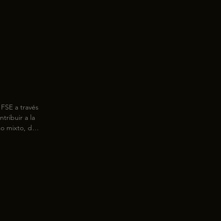
FSE a través 
ribuir a la 
o mixto, de 
zaje formal 
orar las 
nando la 
nte los 
e colectivo 
alidad, 
trabajo.