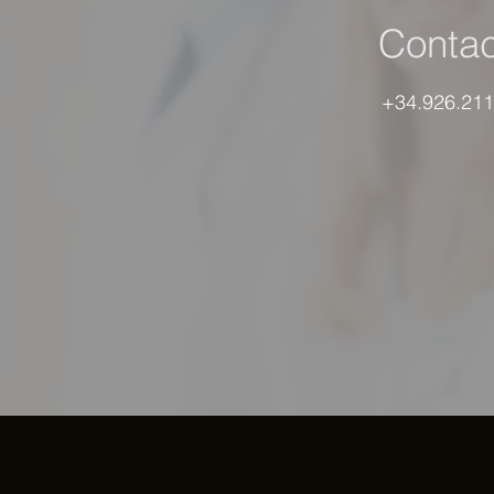
Contac
+34.926.211