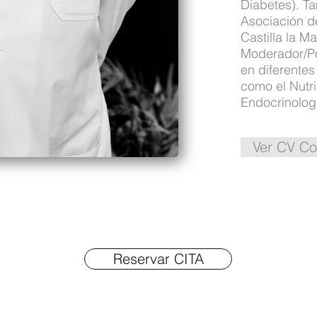
Diabetes). Ta
Asociación d
Castilla la 
Moderador/Po
en diferente
como el Nutri
Endocrinolog
Ver CV Co
Reservar CITA