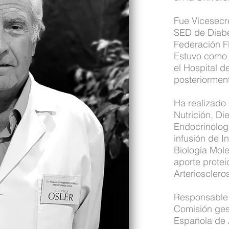
Fue Vicesecr
SED de Diabe
Federación F
Estuvo como 
el Hospital d
posteriormen
Ha realizado 
Nutrición, Die
Endocrinolog
infusión de I
Biología Mol
aporte protei
Arterioscleros
Responsable d
Comisión ges
Española de 