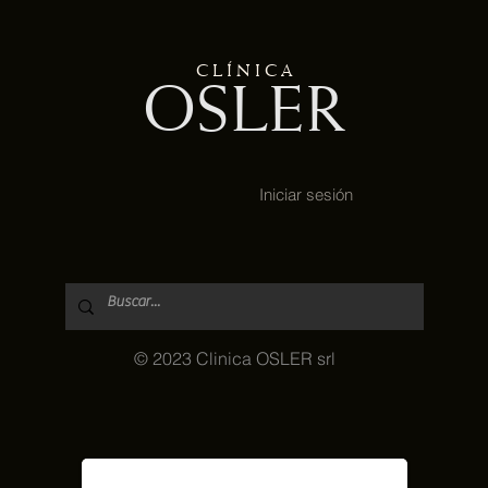
C L Í N I C A
OSLER
Iniciar sesión
© 2023 Clinica OSLER srl