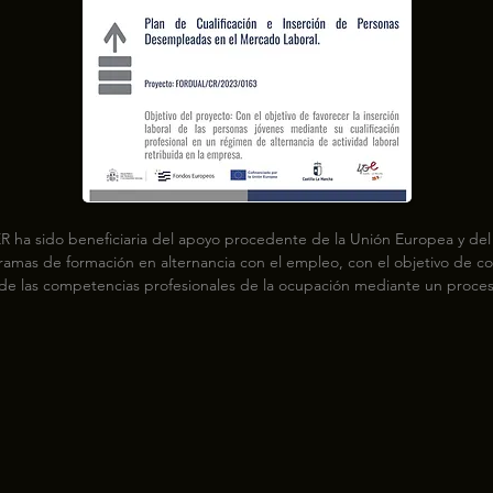
R ha sido beneficiaria del apoyo procedente de la Unión Europea y del 
ramas de formación en alternancia con el empleo, con el objetivo de cont
 de las competencias profesionales de la ocupación mediante un proces
rmación, que permite a la persona trabajadora compatibilizar el aprendi
áctica profesional en el puesto de trabajo. Estos proyectos persiguen mej
ades de inserción laboral de las personas jóvenes desempleadas, combi
ón profesional para el empleo con trabajo efectivo en la empresa, media
 formación en alternancia. A través de esta medida se proporciona a est
rario formativo conducente a la obtención de un certificado de profesion
itando, al mismo tiempo, su incorporación inmediata en el mercado de 