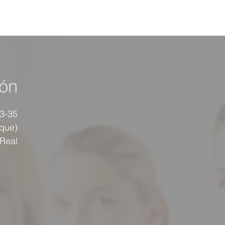
ión
33-35
rque)
 Real