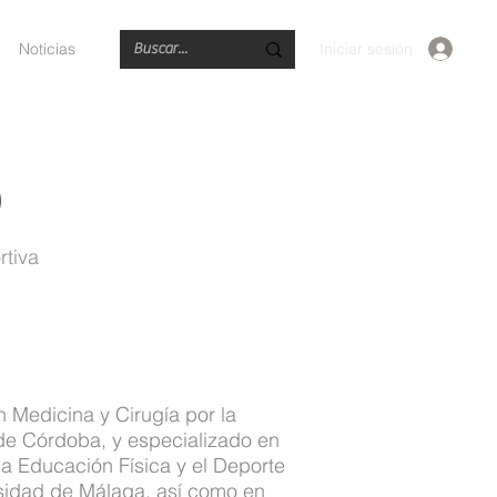
Iniciar sesión
Noticias
O
rtiva
 Medicina y Cirugía por la
de Córdoba, y especializado en
a Educación Física y el Deporte
rsidad de Málaga, así como en