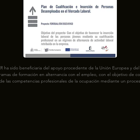
R ha sido beneficiaria del apoyo procedente de la Unión Europea y del 
ramas de formación en alternancia con el empleo, con el objetivo de cont
 de las competencias profesionales de la ocupación mediante un proces
rmación, que permite a la persona trabajadora compatibilizar el aprendi
áctica profesional en el puesto de trabajo. Estos proyectos persiguen mej
ades de inserción laboral de las personas jóvenes desempleadas, combi
ón profesional para el empleo con trabajo efectivo en la empresa, media
 formación en alternancia. A través de esta medida se proporciona a est
rario formativo conducente a la obtención de un certificado de profesion
itando, al mismo tiempo, su incorporación inmediata en el mercado de 