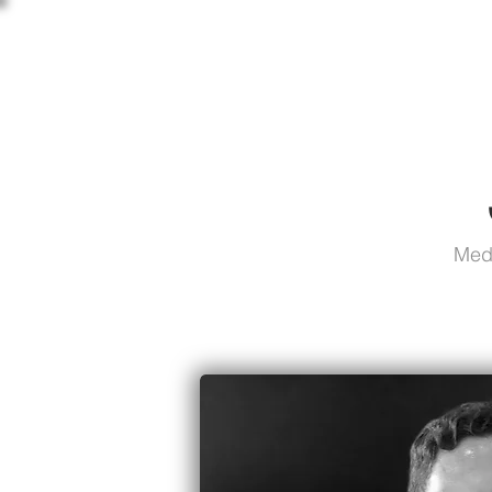
C L Í N I C A
OSLER
Medi