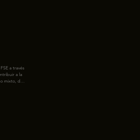
FSE a través 
ribuir a la 
o mixto, de 
zaje formal 
orar las 
nando la 
nte los 
e colectivo 
alidad, 
trabajo.