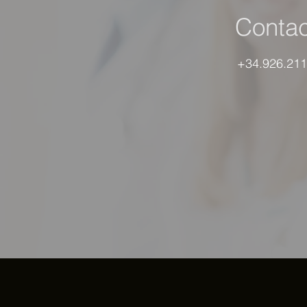
Contac
+34.926.211