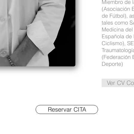
Miembro de l
(Asociación 
de Fútbol), a
tales como 
Medicina del
Española de 
Ciclismo), S
Traumatologí
(Federación 
Deporte)
Ver CV Co
Reservar CITA