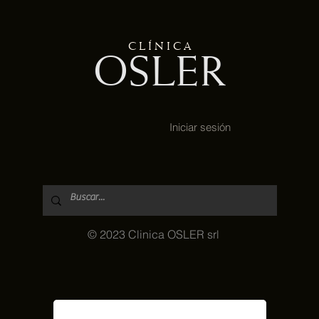
C L Í N I C A
OSLER
Iniciar sesión
© 2023 Clinica OSLER srl