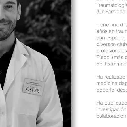
Traumatologí
(Universidad
Tiene una di
años en traum
con especial
diversos clube
profesionale
Fútbol (más d
del Extremad
Ha realizado
medicina depo
deporte, des
Ha publicado
investigació
colaboración