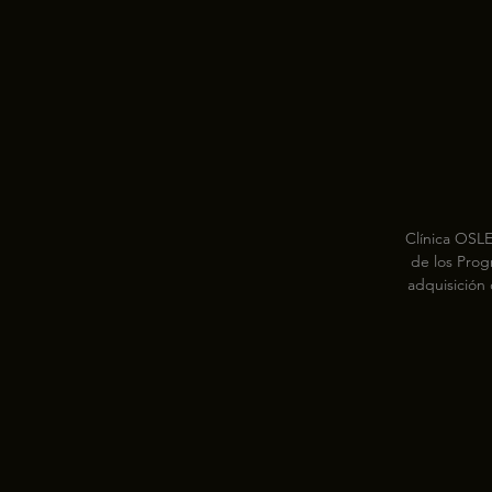
Clínica OSLE
de los Prog
adquisición
empleo y fo
con la pr
posibilid
formaci
contratos de
un itine
posibil