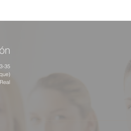
ión
33-35
rque)
 Real