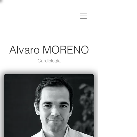
C L Í N I C A
OSLER
Alvaro MORENO
Cardiología