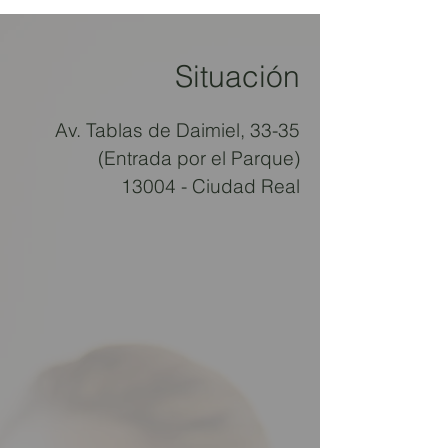
Situación
Av. Tablas de Daimiel, 33-35
(Entrada por el Parque)
13004 - Ciudad Real