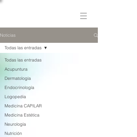
C L Í N I C A
OSLER
Noticias
Todas las entradas
Todas las entradas
Acupuntura
Dermatología
Endocrinología
Logopedia
Medicina CAPILAR
Medicina Estética
Neurología
Nutrición