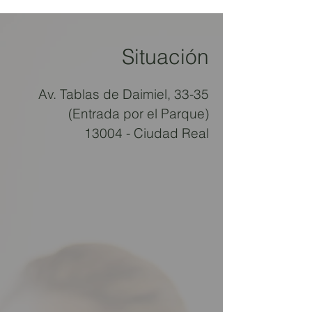
Situación
Av. Tablas de Daimiel, 33-35
(Entrada por el Parque)
13004 - Ciudad Real