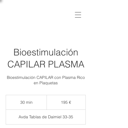
C L Í N I C A
OSLER
Bioestimulación
CAPILAR PLASMA
Bioestimulación CAPILAR con Plasma Rico
en Plaquetas
195
euros
30 min
3
195 €
0
Avda Tablas de Daimiel 33-35
m
i