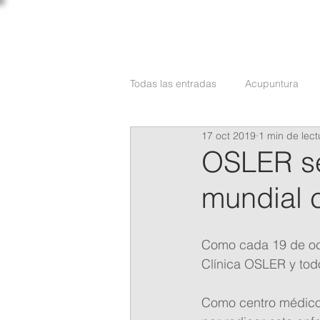
C L Í N I C A
OSLER
Todas las entradas
Acupuntura
17 oct 2019
1 min de lect
Medicina Estética
Neurología
OSLER se
mundial 
Reumatología
Traumatología
Como cada 19 de oct
Clínica OSLER y todo
Como centro médico,