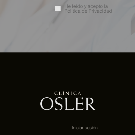
He leído y acepto la
Política de Privacidad
C L Í N I C A
OSLER
Iniciar sesión