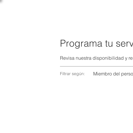
C L Í N I C A
OSLER
Programa tu serv
Revisa nuestra disponibilidad y r
Miembro del perso
Filtrar según: