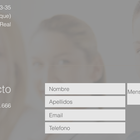
33-35
rque)
 Real
to
.666