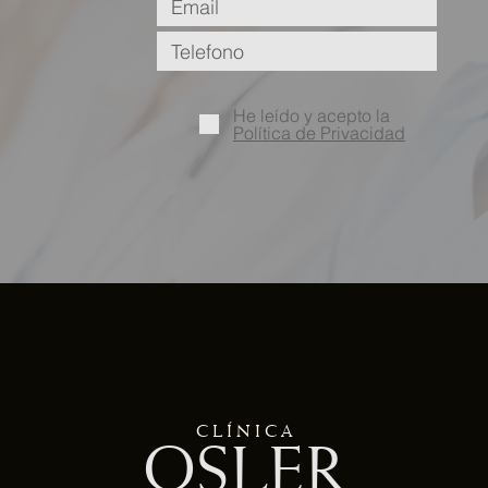
He leído y acepto la
Política de Privacidad
C L Í N I C A
OSLER