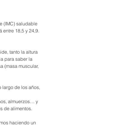
e (IMC) saludable
á entre 18,5 y 24,9.
e, tanto la altura
a para saber la
sa (masa muscular,
 largo de los años,
unos, almuerzos… y
s de alimentos.
remos haciendo un