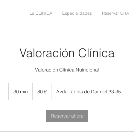
La CLÍNICA
Especialidades
Reservar CITA
Valoración Clínica
Valoración Clínica Nutricional
80
euros
30 min
3
80 €
Avda Tablas de Daimiel 33-35
0
m
Reservar ahora
i
n