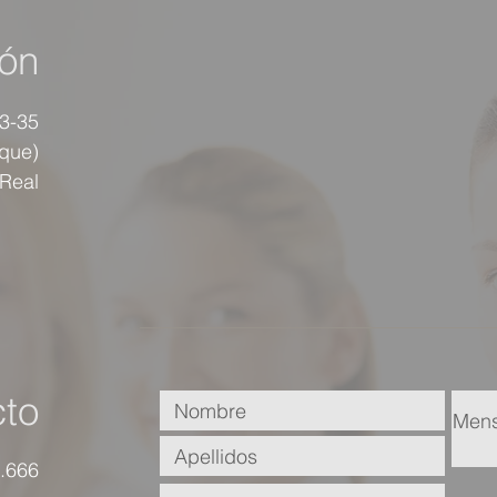
ión
33-35
rque)
 Real
to
.666