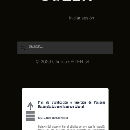
Iniciar sesión
© 2023 Clinica OSLER srl