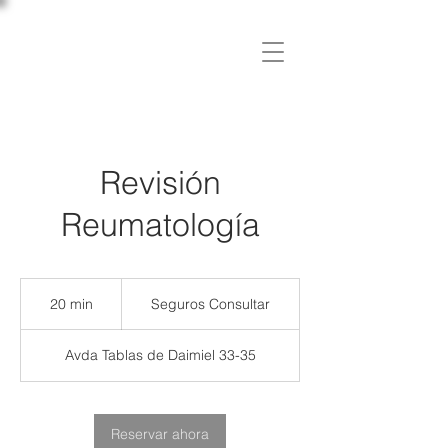
C L Í N I C A
OSLER
Revisión
Reumatología
Seguros
Consultar
20 min
2
Seguros Consultar
0
Avda Tablas de Daimiel 33-35
m
i
n
Reservar ahora