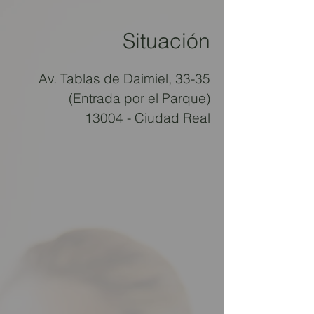
Situación
Av. Tablas de Daimiel, 33-35
(Entrada por el Parque)
13004 - Ciudad Real