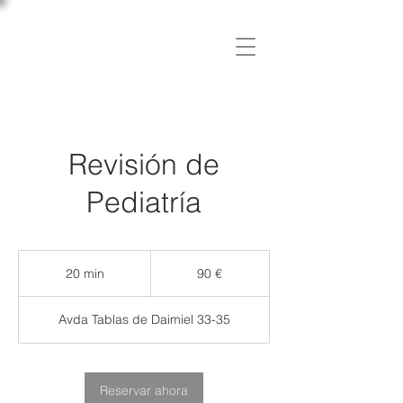
C L Í N I C A
OSLER
Revisión de
Pediatría
90
euros
20 min
2
90 €
0
Avda Tablas de Daimiel 33-35
m
i
n
Reservar ahora