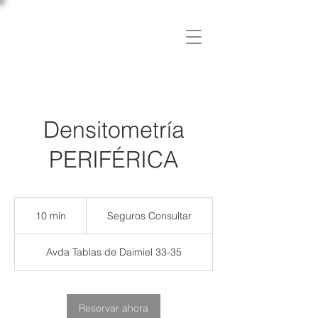
C L Í N I C A
OSLER
Densitometría
PERIFÉRICA
Seguros
Consultar
10 min
1
Seguros Consultar
0
Avda Tablas de Daimiel 33-35
m
i
n
Reservar ahora