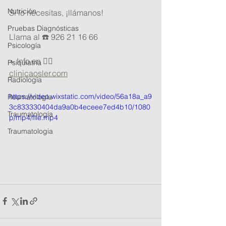
Nutrición
Si lo necesitas, ¡llámanos!
Pruebas Diagnósticas
Llama al ☎️ 926 21 16 66
Psicología
+ Info en 👇🏽
Psiquiatria
clinicaosler.com
Radiología
https://video.wixstatic.com/video/56a18a_a9
Reumatología
3c833330404da9a0b4eceee7ed4b10/1080
Traumatología
p/mp4/file.mp4
Traumatologia