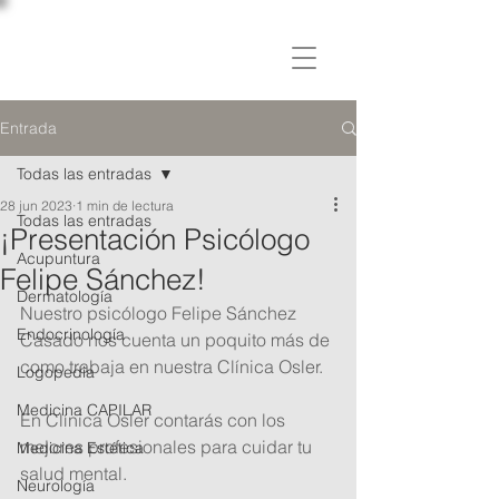
C L Í N I C A
OSLER
Entrada
Todas las entradas
28 jun 2023
1 min de lectura
Todas las entradas
¡Presentación Psicólogo
Acupuntura
Felipe Sánchez!
Dermatología
Nuestro psicólogo Felipe Sánchez 
Endocrinología
Casado nos cuenta un poquito más de 
como trabaja en nuestra Clínica Osler. 
Logopedia
Medicina CAPILAR
En Clínica Osler contarás con los 
mejores profesionales para cuidar tu 
Medicina Estética
salud mental.
Neurología