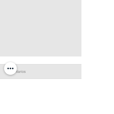
Comentarios
Escribir un comentario...
Virginia Parrado: "Y tú, ¿has