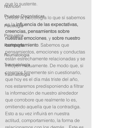
que lo sustente.  
Nutrición
Pruebas Diagnósticas
Desde la psicología lo que sí sabemos 
es la
 influencia de las expectativas, 
Psicología
creencias, pensamientos sobre 
Psiquiatria
nuestras emociones
, y 
sobre nuestro 
comportamiento
. Sabemos que 
Radiología
pensamientos, emociones y conductas 
Reumatología
están estrechamente relacionadas y se 
Traumatología
influyen mutuamente. De modo que, si 
creemos firmemente sin cuestionarlo, 
Traumatologia
que hoy es el día más triste del año, 
nos estaremos predisponiendo a filtrar 
la información de nuestro alrededor 
que corrobore que realmente lo es, 
omitiendo aquella que la contradiga. 
Esto a su vez influirá en nuestra 
actitud, comportamiento, la forma de 
relacionarnos con los demás... Este es 