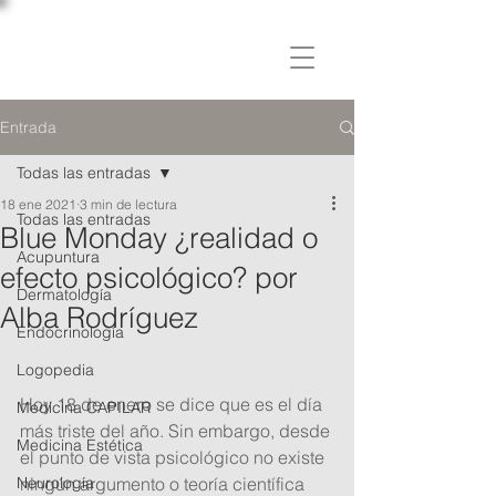
C L Í N I C A
OSLER
Entrada
Todas las entradas
18 ene 2021
3 min de lectura
Todas las entradas
Blue Monday ¿realidad o
Acupuntura
efecto psicológico? por
Dermatología
Alba Rodríguez
Endocrinología
Logopedia
Hoy 18 de enero se dice que es el día 
Medicina CAPILAR
más triste del año. Sin embargo, desde 
Medicina Estética
el punto de vista psicológico no existe 
Neurología
ningún argumento o teoría científica 