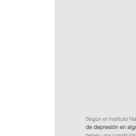
Según el Instituto N
de depresión en alg
tienen una condició