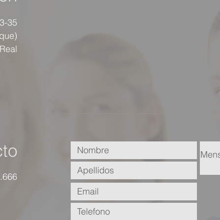
33-35
rque)
 Real
to
.666