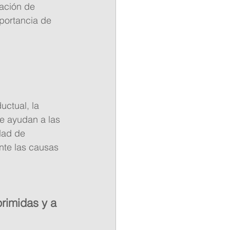
ación de 
portancia de 
uctual, la 
ue ayudan a las 
dad de 
nte las causas 
rimidas y a 