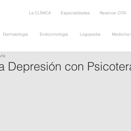
La CLÍNICA
Especialidades
Reservar CITA
Dermatología
Endocrinología
Logopedia
Medicina
ura
Nutrición
Pruebas Diagnósticas
Psicología
Psiq
la Depresión con Psicoter
Traumatologia