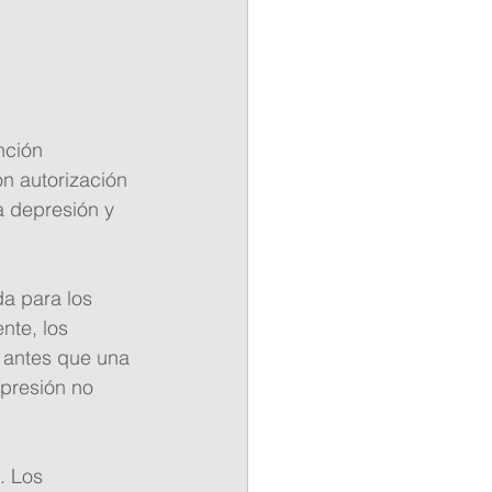
nción 
n autorización 
a depresión y 
a para los 
te, los 
 antes que una 
presión no 
. Los 