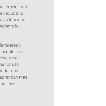
el crucial para 
en ayudar a 
a las técnicas 
ediante la 
amiliares y 
timientos de 
iosa para 
der formas 
rindar una 
 aprendan más 
ue tiene 