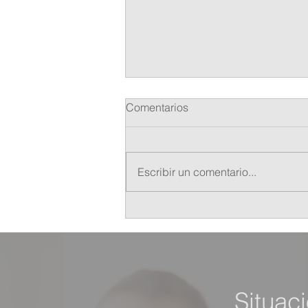
Comentarios
Escribir un comentario...
Blue Monday ¿realidad o
efecto psicológico? por Alba
Rodríguez
Situac