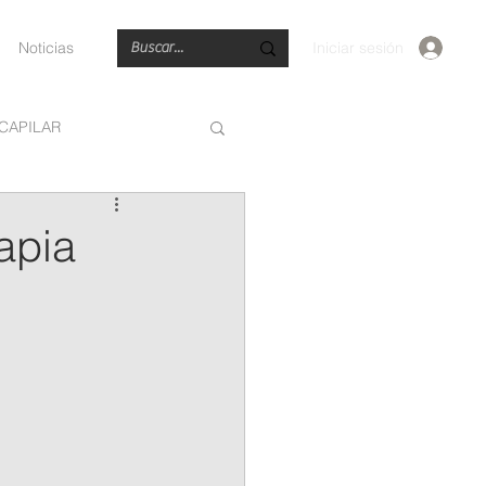
Iniciar sesión
Noticias
 CAPILAR
uiatria
Radiología
apia