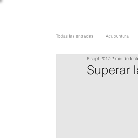
C L Í N I C A
OSLER
Todas las entradas
Acupuntura
6 sept 2017
2 min de lect
Medicina Estética
Neurología
Superar 
Reumatología
Traumatología