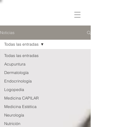
C L Í N I C A
OSLER
Noticias
Todas las entradas
Todas las entradas
Acupuntura
Dermatología
Endocrinología
Logopedia
Medicina CAPILAR
Medicina Estética
Neurología
Nutrición