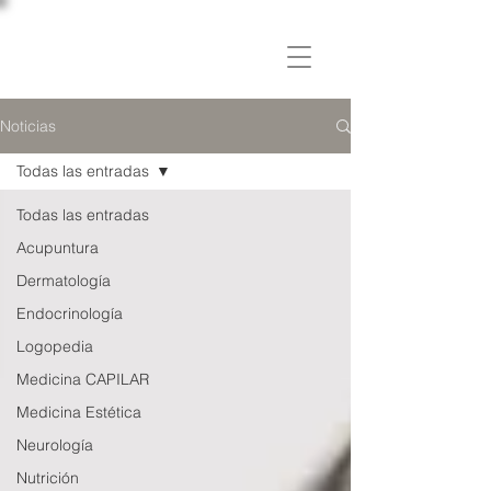
C L Í N I C A
OSLER
Noticias
Todas las entradas
Todas las entradas
Acupuntura
Dermatología
Endocrinología
Logopedia
Medicina CAPILAR
Medicina Estética
Neurología
Nutrición